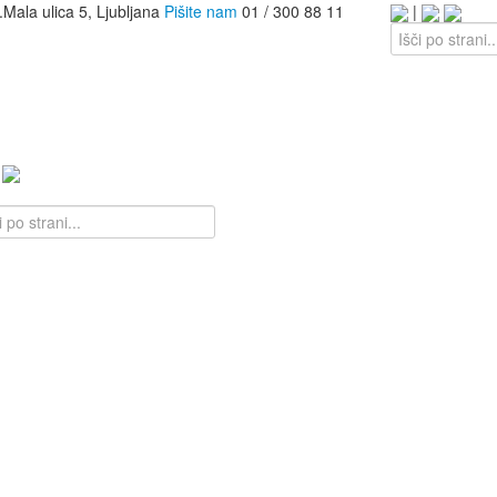
.
Mala ulica 5, Ljubljana
Pišite nam
01 / 300 88 11
|
|