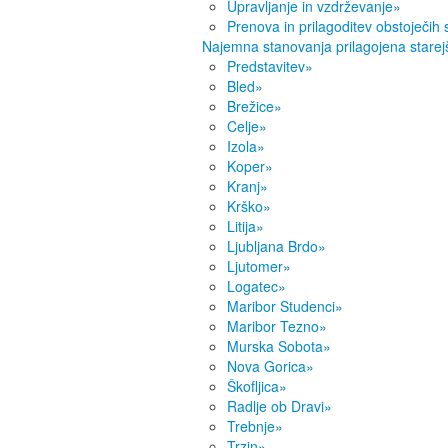
Upravljanje in vzdrževanje
»
Prenova in prilagoditev obstoječih
Najemna stanovanja prilagojena starej
Predstavitev
»
Bled
»
Brežice
»
Celje
»
Izola
»
Koper
»
Kranj
»
Krško
»
Litija
»
Ljubljana Brdo
»
Ljutomer
»
Logatec
»
Maribor Studenci
»
Maribor Tezno
»
Murska Sobota
»
Nova Gorica
»
Škofljica
»
Radlje ob Dravi
»
Trebnje
»
Trzin
»