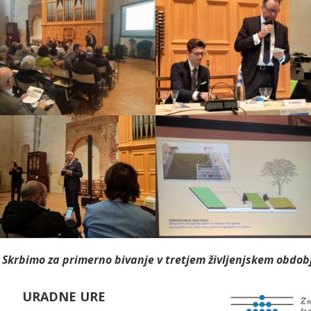
Skrbimo za primerno bivanje v tretjem življenjskem obdob
URADNE URE