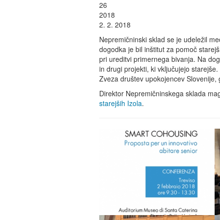
26
2018
2. 2. 2018
Nepremičninski sklad se je udeležil med
dogodka je bil inštitut za pomoč starej
pri ureditvi primernega bivanja. Na do
in drugi projekti, ki vključujejo starejš
Zveza društev upokojencev Slovenije, 
Direktor Nepremičninskega sklada mag. 
starejših Izola
.