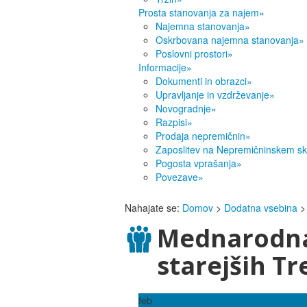
Prosta stanovanja za najem
»
Najemna stanovanja
»
Oskrbovana najemna stanovanja
»
Poslovni prostori
»
Informacije
»
Dokumenti in obrazci
»
Upravljanje in vzdrževanje
»
Novogradnje
»
Razpisi
»
Prodaja nepremičnin
»
Zaposlitev na Nepremičninskem sk
Pogosta vprašanja
»
Povezave
»
Nahajate se:
Domov
>
Dodatna vsebina
>
Mednarodna
starejših Tre
feb