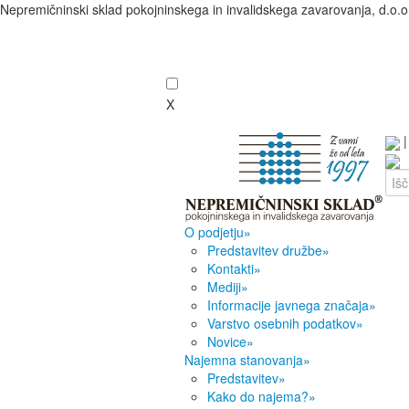
Nepremičninski sklad pokojninskega in invalidskega zavarovanja, d.o.o
X
O podjetju
»
Predstavitev družbe
»
Kontakti
»
Mediji
»
Informacije javnega značaja
»
Varstvo osebnih podatkov
»
Novice
»
Najemna stanovanja
»
Predstavitev
»
Kako do najema?
»