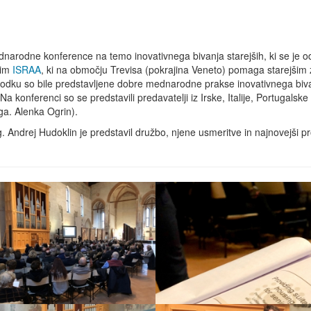
narodne konference na temo inovativnega bivanja starejših, ki se je odvi
šim
ISRAA
, ki na območju Trevisa (pokrajina Veneto) pomaga starejšim z
godku so bile predstavljene dobre mednarodne prakse inovativnega bivanj
e. Na konferenci so se predstavili predavatelji iz Irske, Italije, Portugals
ga. Alenka Ogrin).
Andrej Hudoklin je predstavil družbo, njene usmeritve in najnovejši pro