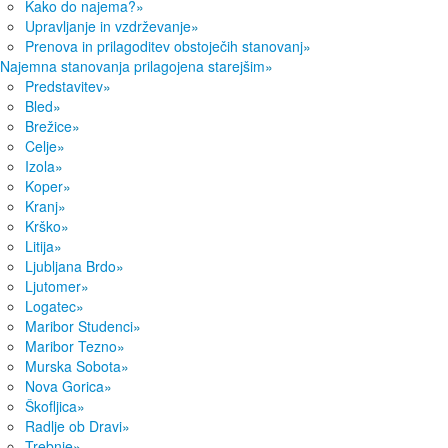
Kako do najema?
»
Upravljanje in vzdrževanje
»
Prenova in prilagoditev obstoječih stanovanj
»
Najemna stanovanja prilagojena starejšim
»
Predstavitev
»
Bled
»
Brežice
»
Celje
»
Izola
»
Koper
»
Kranj
»
Krško
»
Litija
»
Ljubljana Brdo
»
Ljutomer
»
Logatec
»
Maribor Studenci
»
Maribor Tezno
»
Murska Sobota
»
Nova Gorica
»
Škofljica
»
Radlje ob Dravi
»
Trebnje
»