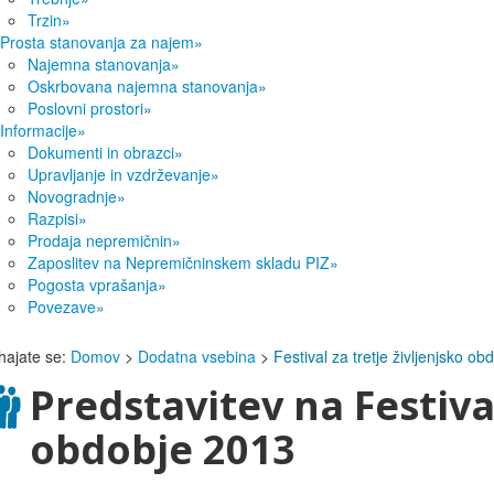
Trzin
»
Prosta stanovanja za najem
»
Najemna stanovanja
»
Oskrbovana najemna stanovanja
»
Poslovni prostori
»
Informacije
»
Dokumenti in obrazci
»
Upravljanje in vzdrževanje
»
Novogradnje
»
Razpisi
»
Prodaja nepremičnin
»
Zaposlitev na Nepremičninskem skladu PIZ
»
Pogosta vprašanja
»
Povezave
»
hajate se:
Domov
>
Dodatna vsebina
>
Festival za tretje življenjsko o
Predstavitev
na Festival
obdobje 2013