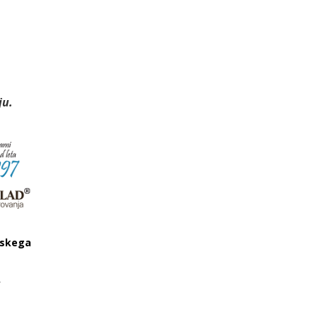
ju.
dskega
a