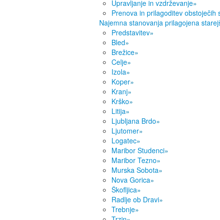
Upravljanje in vzdrževanje
»
Prenova in prilagoditev obstoječih
Najemna stanovanja prilagojena starej
Predstavitev
»
Bled
»
Brežice
»
Celje
»
Izola
»
Koper
»
Kranj
»
Krško
»
Litija
»
Ljubljana Brdo
»
Ljutomer
»
Logatec
»
Maribor Studenci
»
Maribor Tezno
»
Murska Sobota
»
Nova Gorica
»
Škofljica
»
Radlje ob Dravi
»
Trebnje
»
Trzin
»