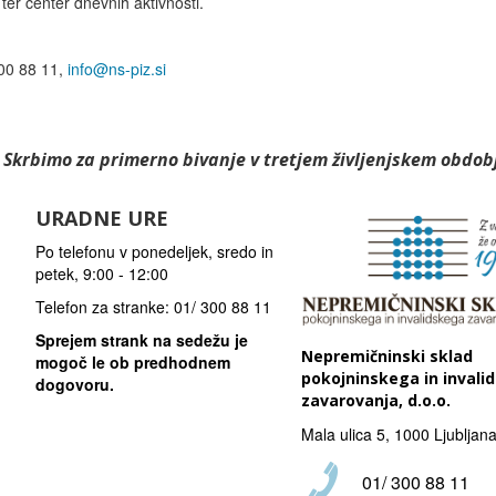
ter center dnevnih aktivnosti.
300 88 11,
info@ns-piz.si
Skrbimo za primerno bivanje v tretjem življenjskem obdob
URADNE URE
Po telefonu v ponedeljek, sredo in
petek, 9:00 - 12:00
Telefon za stranke: 01/ 300 88 11
Sprejem strank na sedežu je
Nepremičninski sklad
mogoč le ob predhodnem
pokojninskega in invali
dogovoru.
zavarovanja, d.o.o.
Mala ulica 5, 1000 Ljubljan
01/ 300 88 11