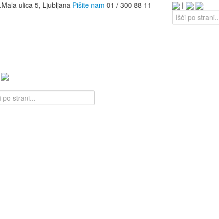
.
Mala ulica 5, Ljubljana
Pišite nam
01 / 300 88 11
|
|