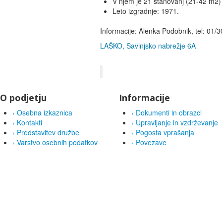
V njem je 21 stanovanj (21-42 m2) 
Leto izgradnje: 1971.
Informacije: Alenka Podobnik, tel: 01/
LAŠKO, Savinjsko nabrežje 6A
O podjetju
Informacije
›
Osebna izkaznica
›
Dokumenti in obrazci
›
Kontakti
›
Upravljanje in vzdrževanje
›
Predstavitev družbe
›
Pogosta vprašanja
›
Varstvo osebnih podatkov
›
Povezave