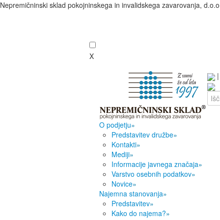
Nepremičninski sklad pokojninskega in invalidskega zavarovanja, d.o.o
X
O podjetju
»
Predstavitev družbe
»
Kontakti
»
Mediji
»
Informacije javnega značaja
»
Varstvo osebnih podatkov
»
Novice
»
Najemna stanovanja
»
Predstavitev
»
Kako do najema?
»