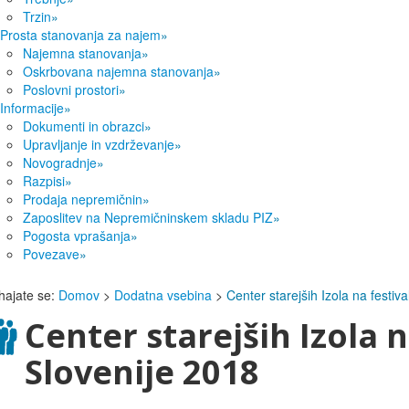
Trzin
»
Prosta stanovanja za najem
»
Najemna stanovanja
»
Oskrbovana najemna stanovanja
»
Poslovni prostori
»
Informacije
»
Dokumenti in obrazci
»
Upravljanje in vzdrževanje
»
Novogradnje
»
Razpisi
»
Prodaja nepremičnin
»
Zaposlitev na Nepremičninskem skladu PIZ
»
Pogosta vprašanja
»
Povezave
»
hajate se:
Domov
>
Dodatna vsebina
>
Center starejših Izola na festiv
Center starejših Izola 
Slovenije 2018