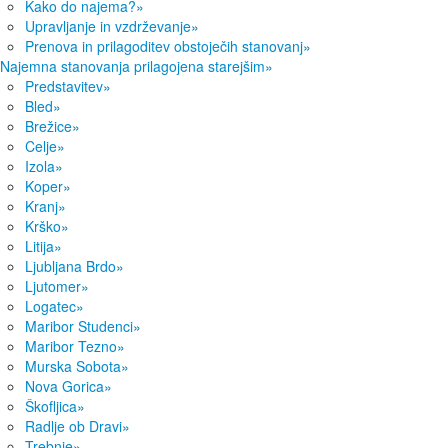
Kako do najema?
»
Upravljanje in vzdrževanje
»
Prenova in prilagoditev obstoječih stanovanj
»
Najemna stanovanja prilagojena starejšim
»
Predstavitev
»
Bled
»
Brežice
»
Celje
»
Izola
»
Koper
»
Kranj
»
Krško
»
Litija
»
Ljubljana Brdo
»
Ljutomer
»
Logatec
»
Maribor Studenci
»
Maribor Tezno
»
Murska Sobota
»
Nova Gorica
»
Škofljica
»
Radlje ob Dravi
»
Trebnje
»