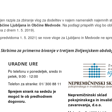
vljen razpis za zbiranje vlog za dodelitev v najem namenskih najemnih 
bčine Ljubljana in Občine Medvode
. Na podlagi prispelih vlog bo obl
oma z dnem 1. 5. 2019).
o predvidoma 1. 5. 2021) se nove vloge za Ljubljano in Medvode ne spr
Skrbimo za primerno bivanje v tretjem življenjskem obdob
URADNE URE
Po telefonu v ponedeljek, sredo in
petek, 9:00 - 12:00
Telefon za stranke: 01/ 300 88 11
Sprejem strank na sedežu je
Nepremičninski sklad
mogoč le ob predhodnem
pokojninskega in invali
dogovoru.
zavarovanja, d.o.o.