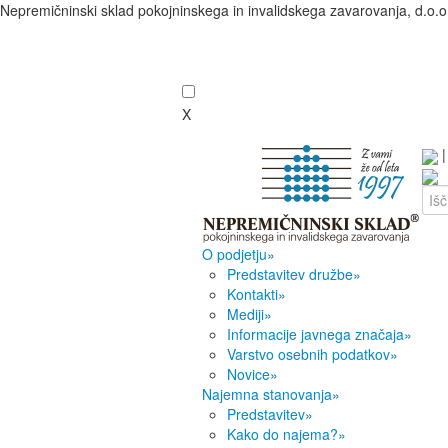
Nepremičninski sklad pokojninskega in invalidskega zavarovanja, d.o.o
X
O podjetju
»
Predstavitev družbe
»
Kontakti
»
Mediji
»
Informacije javnega značaja
»
Varstvo osebnih podatkov
»
Novice
»
Najemna stanovanja
»
Predstavitev
»
Kako do najema?
»