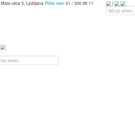
.
Mala ulica 5, Ljubljana
Pišite nam
01 / 300 88 11
|
|