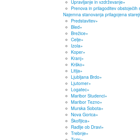
Upravljanje in vzdrževanje
»
Prenova in prilagoditev obstoječih
Najemna stanovanja prilagojena starej
Predstavitev
»
Bled
»
Brežice
»
Celje
»
Izola
»
Koper
»
Kranj
»
Krško
»
Litija
»
Ljubljana Brdo
»
Ljutomer
»
Logatec
»
Maribor Studenci
»
Maribor Tezno
»
Murska Sobota
»
Nova Gorica
»
Škofljica
»
Radlje ob Dravi
»
Trebnje
»
Trzin
»