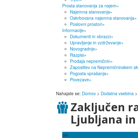
Prosta stanovanja za najem
»
Najemna stanovanja
»
Oskrbovana najemna stanovanja
»
Poslovni prostori
»
Informacije
»
Dokumenti in obrazci
»
Upravljanje in vzdrževanje
»
Novogradnje
»
Razpisi
»
Prodaja nepremičnin
»
Zaposlitev na Nepremičninskem sk
Pogosta vprašanja
»
Povezave
»
Nahajate se:
Domov
>
Dodatna vsebina
>
Zaključen r
Ljubljana i
okt