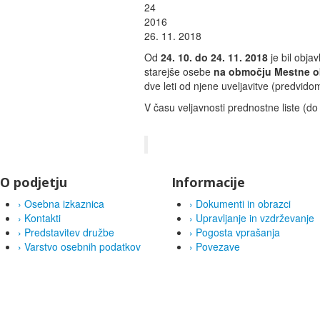
24
2016
26. 11. 2018
Od
24. 10. do 24. 11. 2018
je bil obja
starejše osebe
na območju Mestne o
dve leti od njene uveljavitve (predvid
V času veljavnosti prednostne liste (d
O podjetju
Informacije
›
Osebna izkaznica
›
Dokumenti in obrazci
›
Kontakti
›
Upravljanje in vzdrževanje
›
Predstavitev družbe
›
Pogosta vprašanja
›
Varstvo osebnih podatkov
›
Povezave