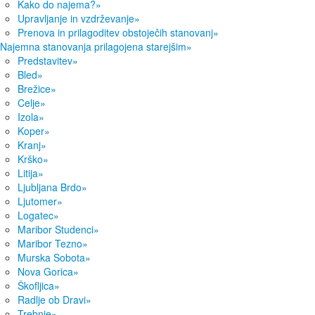
Kako do najema?
»
Upravljanje in vzdrževanje
»
Prenova in prilagoditev obstoječih stanovanj
»
Najemna stanovanja prilagojena starejšim
»
Predstavitev
»
Bled
»
Brežice
»
Celje
»
Izola
»
Koper
»
Kranj
»
Krško
»
Litija
»
Ljubljana Brdo
»
Ljutomer
»
Logatec
»
Maribor Studenci
»
Maribor Tezno
»
Murska Sobota
»
Nova Gorica
»
Škofljica
»
Radlje ob Dravi
»
Trebnje
»