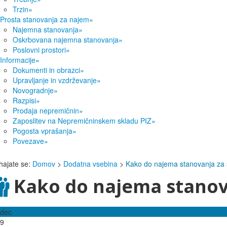
Trzin
»
Prosta stanovanja za najem
»
Najemna stanovanja
»
Oskrbovana najemna stanovanja
»
Poslovni prostori
»
Informacije
»
Dokumenti in obrazci
»
Upravljanje in vzdrževanje
»
Novogradnje
»
Razpisi
»
Prodaja nepremičnin
»
Zaposlitev na Nepremičninskem skladu PIZ
»
Pogosta vprašanja
»
Povezave
»
hajate se:
Domov
>
Dodatna vsebina
>
Kako do najema stanovanja za 
Kako do najema stanova
dec
9